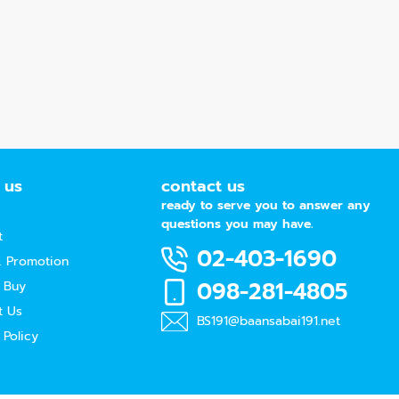
 us
contact us
ready to serve you to answer any
questions you may have.
t
02-403-1690
 Promotion
098-281-4805
 Buy
t Us
BS191@baansabai191.net
 Policy