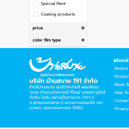
Special Paint
Coating products
price
color film type
about
Rookie
Produc
บริษัท บ้านสบาย 191 จำกัด
News &
ร้านสีบ้านสบาย ศูนย์จำหน่ายสี ผสมสีครบ
วงจร ตัวแทนจำหน่ายสี ทีโอเอ เบเยอร์​ ดูลักซ์
How To
กัปตัน โจตัน อย่างเป็นทางการ 74/1-2
Contac
ถ.พุทธมณฑลสาย 2 แขวงบางแคเหนือ เขต
บางแค กรุงเทพมหานคร 10160
Privacy