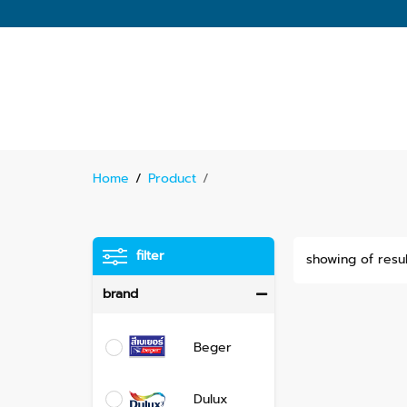
Home
/
Product
/
filter
showing of resul
brand
Beger
Dulux