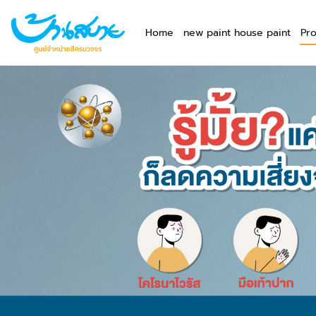
Home
new paint house paint
Pr