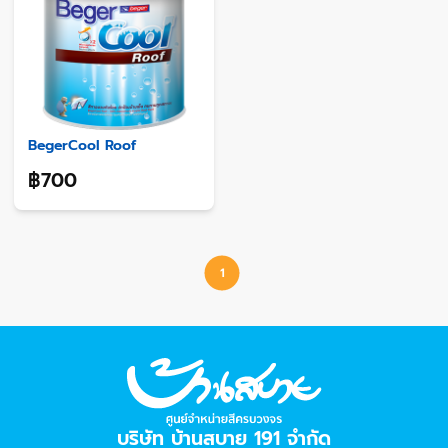
BegerCool Roof
฿700
1
บริษัท บ้านสบาย 191 จำกัด