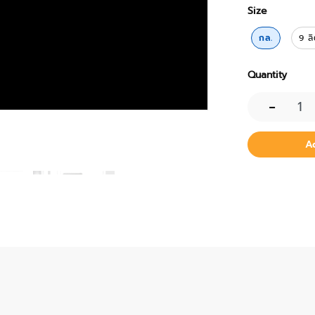
Size
กล.
9 ล
Quantity
-
A