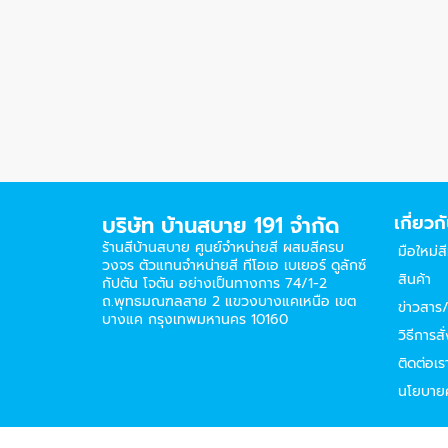
บริษัท บ้านสบาย 191 จำกัด
เกี่ยวก
ร้านสีบ้านสบาย ศูนย์จำหน่ายสี ผสมสีครบ
มือใหม่ส
วงจร ตัวแทนจำหน่ายสี ทีโอเอ เบเยอร์​ ดูลักซ์
สินค้า
กัปตัน โจตัน อย่างเป็นทางการ 74/1-2
ถ.พุทธมณฑลสาย 2 แขวงบางแคเหนือ เขต
ข่าวสาร/
บางแค กรุงเทพมหานคร 10160
วิธีการสั่
ติดต่อเร
นโยบายค