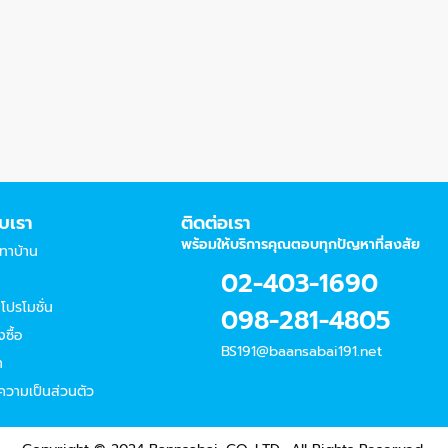
ับเรา
ติดต่อเรา
พร้อมให้บริการคุณตอบทุกปัญหาที่สงสัย
ีทาบ้าน
02-403-1690
โปรโมชั่น
098-281-4805
งซื้อ
BS191@baansabai191.net
า
วามเป็นส่วนตัว