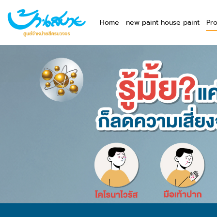
Home
new paint house paint
Pr