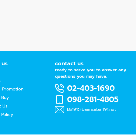
 us
contact us
ready to serve you to answer any
questions you may have.
t
02-403-1690
 Promotion
098-281-4805
 Buy
t Us
BS191@baansabai191.net
 Policy