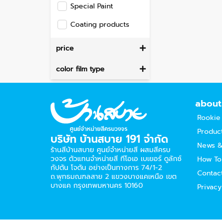
Special Paint
Coating products
price
color film type
about
Rookie
Produc
บริษัท บ้านสบาย 191 จำกัด
News &
ร้านสีบ้านสบาย ศูนย์จำหน่ายสี ผสมสีครบ
วงจร ตัวแทนจำหน่ายสี ทีโอเอ เบเยอร์​ ดูลักซ์
How To
กัปตัน โจตัน อย่างเป็นทางการ 74/1-2
Contac
ถ.พุทธมณฑลสาย 2 แขวงบางแคเหนือ เขต
บางแค กรุงเทพมหานคร 10160
Privacy