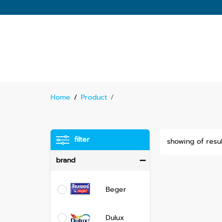
Home
/
Product
/
filter
showing of resul
brand
Beger
Dulux