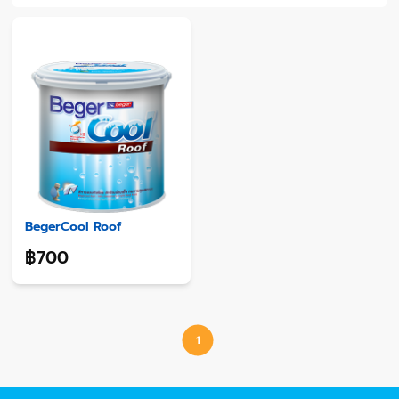
BegerCool Roof
฿700
1